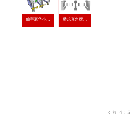
仙宇豪华小摆
桥式直角摆闸
闸
HYT APB1
前一个：
ꄴ