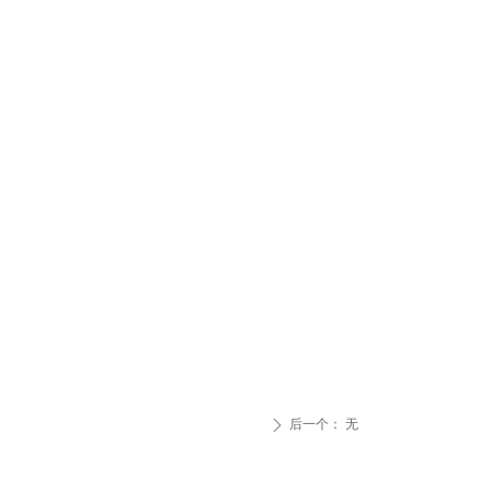
后一个：
无
ꄲ