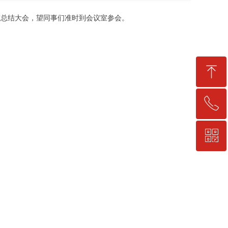
年度总结大会，望同事们准时到会议室参会。
ꁸ
ꂅ
回到顶部
ꀥ
15810800528
微信二维码